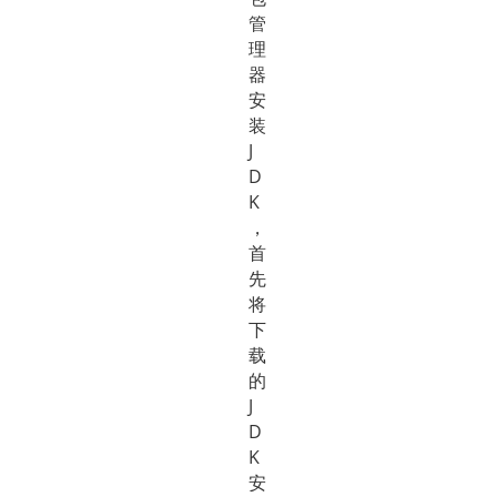
管
理
器
安
装
J
D
K
，
首
先
将
下
载
的
J
D
K
安