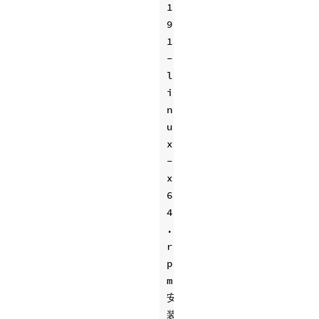
1
9
1
-
l
i
n
u
x
-
x
6
4
.
r
p
m 
安
装