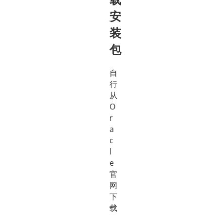
安
装
包
自
行
从
O
r
a
c
l
e
官
网
下
载