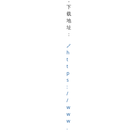
，
下
载
地
址
：
h
t
t
p
s
:
/
/
w
w
w
.