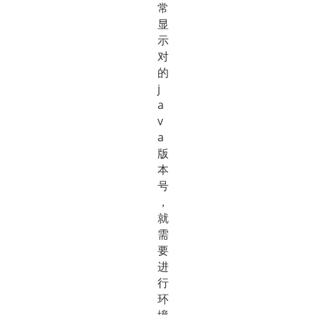
常
显
示
对
的
j
a
v
a
版
本
号
，
就
需
要
进
行
环