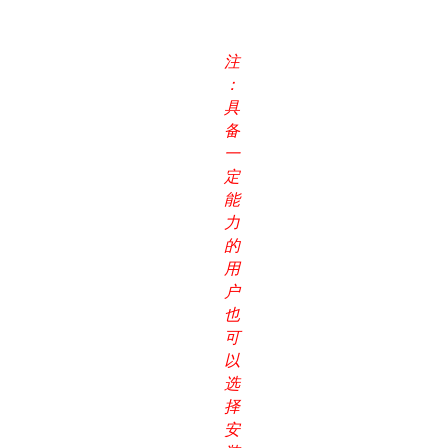
注
：
具
备
一
定
能
力
的
用
户
也
可
以
选
择
安