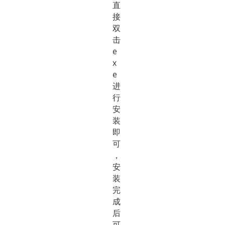
直
接
双
击
e
x
e
进
行
安
装
即
可
，
安
装
完
成
后
可