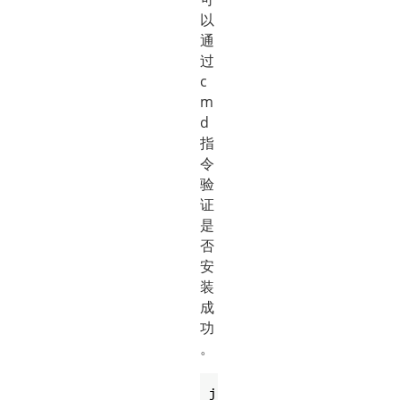
以
通
过
c
m
d
指
令
验
证
是
否
安
装
成
功
。
j