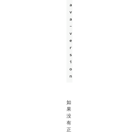
a
v
a 
-
v
e
r
s
i
o
如
果
没
有
正