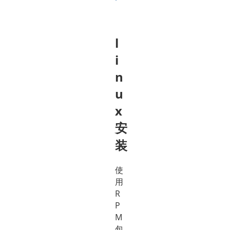
l
i
n
u
x
安
装
使
用
R
P
M
包