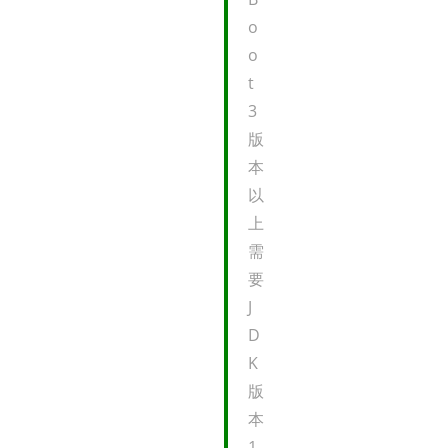
o
o
t
3
版
本
以
上
需
要
J
D
K
版
本
1