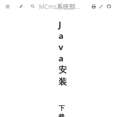
MCms系统部署手册
J
a
v
a
安
装
下
载