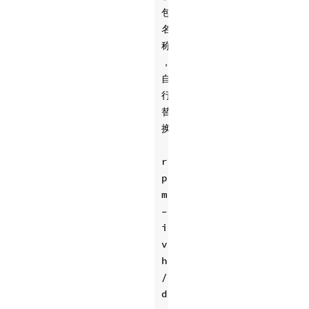
包
名
称
，
自
行
替
换
r
p
m 
–
i
v
h 
/
d