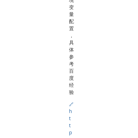
境
变
量
配
置
，
具
体
参
考
百
度
经
验
h
t
t
p