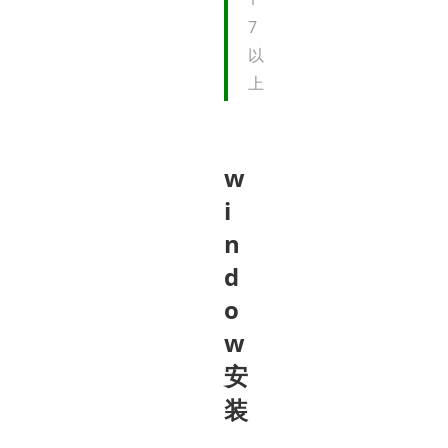
7
以
上
w
i
n
d
o
w
安
装