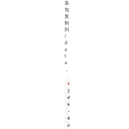
装
包
复
制
到
/
d
a
t
a
，
#
j
d
k
-
8
u