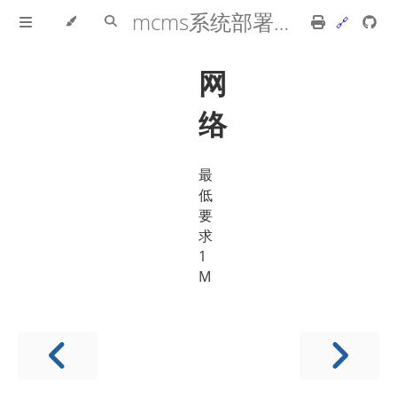
mcms系统部署手册
网
络
最
低
要
求
1
M