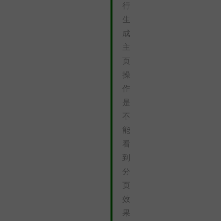
行
生
成
主
页
操
作
是
不
能
看
到
分
页
效
果