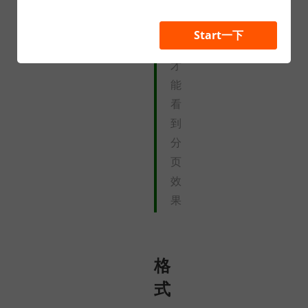
模
板
Start一下
，
才
能
看
到
分
页
效
果
格
式