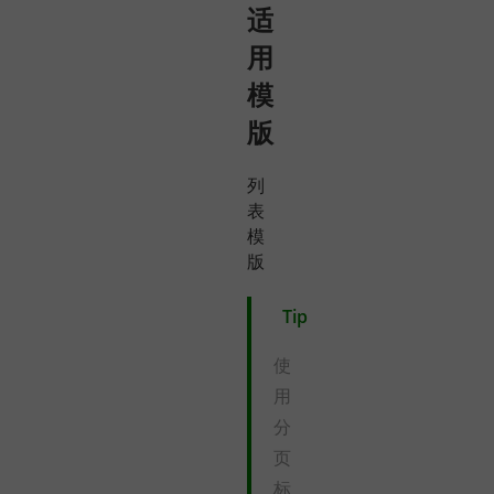
适
用
模
版
列
表
模
版
Tip
使
用
分
页
标