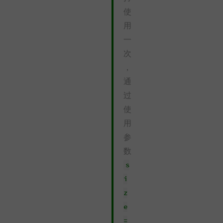
使
用
一
次
，
通
过
使
用
参
数
s
i
z
e
=