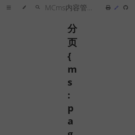
MCms内容管理系统手册
分
页
{
m
s
:
p
a
g