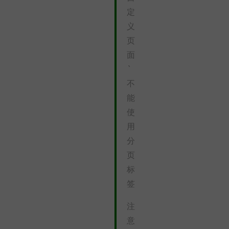
定
义
页
面
`
不
能
使
用
分
页
标
签
注
意