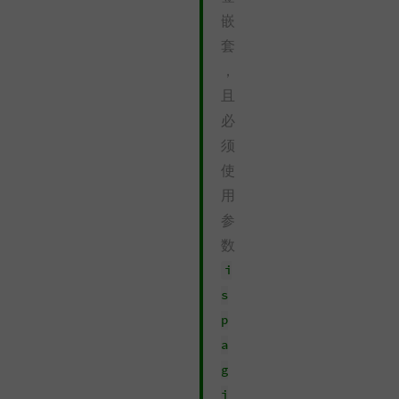
嵌
套
，
且
必
须
使
用
参
数
i
s
p
a
g
i