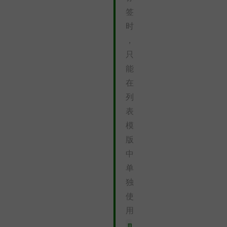
签
时
，
只
能
在
列
表
模
版
中
单
独
使
用
m