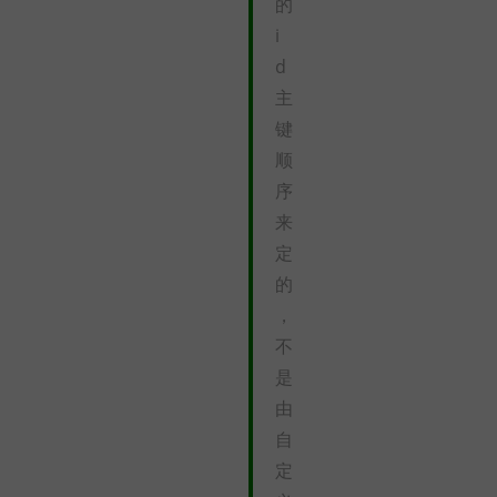
的
i
d
主
键
顺
序
来
定
的
，
不
是
由
自
定