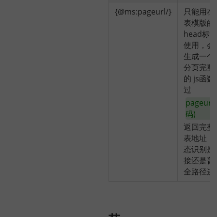
{@ms:pageurl/}
只能用在
表模版的
head标
使用，会
生成一个
分页完整
的 js函
过
pageurl
码)
返回完整
表地址，
态识别是
接还是普
全路径连