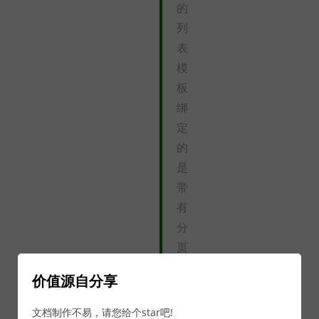
的
列
表
模
板
绑
定
的
是
带
有
分
页
效
价值源自分享
果
的
文档制作不易，请您给个star吧!