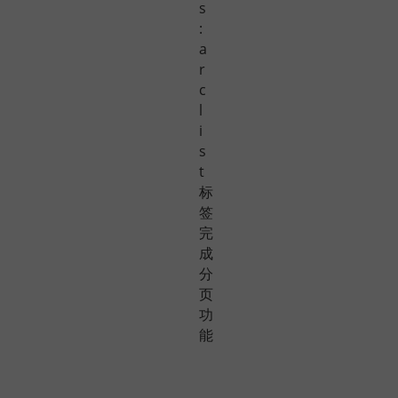
s
:
a
r
c
l
i
s
t
标
签
完
成
分
页
功
能