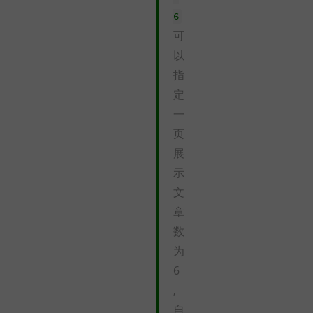
6
可
以
指
定
一
页
展
示
文
章
数
为
6
,
自