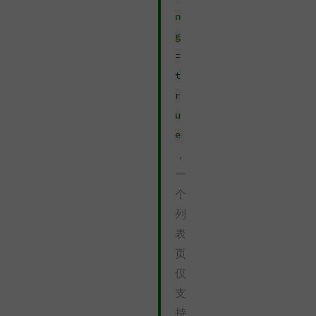
n
g
=
t
r
u
e
，
一
个
列
表
页
仅
支
持