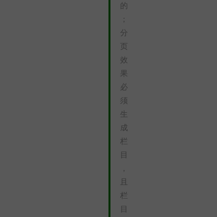
的
；
分
页
效
果
必
须
生
成
栏
目
，
且
栏
目