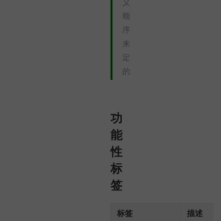
义
顺
序
来
定
的
功
能
性
标
签
标签
描述