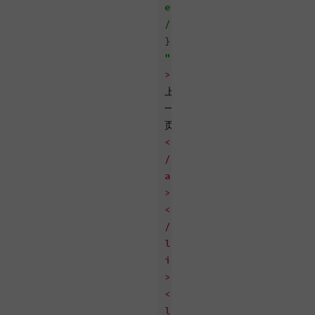
e
/
}
"
>
上
一
页
<
/
a
>
<
/
l
i
>
<
l