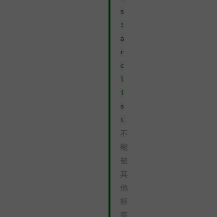
s
:
a
r
c
l
i
s
t
不
能
被
其
他
标
签