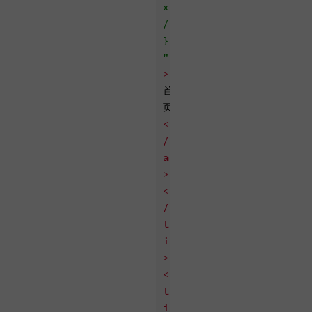
x
/
}
"
>
首
页
<
/
a
>
<
/
l
i
>
<
l
i