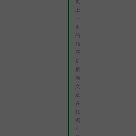
页
上
一
页
的
顺
序
是
根
据
文
章
在
数
据
库