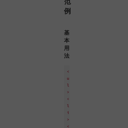
范
例
基
本
用
法
<
u
l
>
<
l
i
>
<