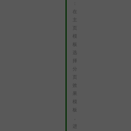
：
在
主
页
模
板
选
择
分
页
效
果
模
板
，
进